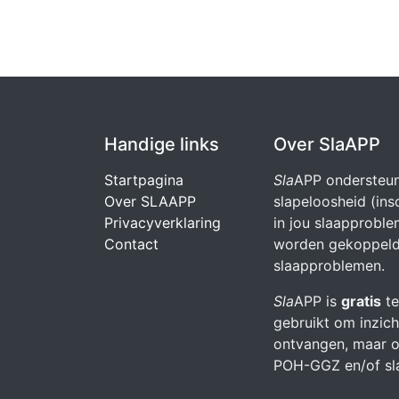
Handige links
Over SlaAPP
Startpagina
Sla
APP ondersteun
Over SLAAPP
slapeloosheid (in
Privacyverklaring
in jou slaapprobl
Contact
worden gekoppeld 
slaapproblemen.
Sla
APP is
gratis
te
gebruikt om inzich
ontvangen, maar o
POH-GGZ en/of sl