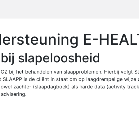
a
Dé App
Premium Winkel
Over Slaapp
Contact
Blo
ersteuning E-HEA
bij slapeloosheid
 bij het behandelen van slaapproblemen. Hierbij volgt SL
t SLAAPP is de cliënt in staat om op laagdrempelige wijze
zowel zachte- (slaapdagboek) als harde data (activity trac
advisering.